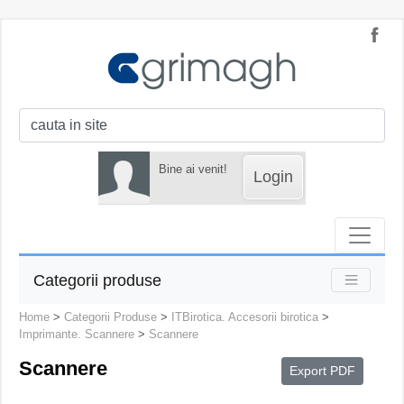
Bine ai venit!
Login
Categorii produse
Home
>
Categorii Produse
>
ITBirotica. Accesorii birotica
>
Imprimante. Scannere
>
Scannere
Scannere
Export PDF