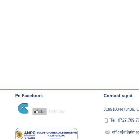
Pe Facebook
Contact rapid
J1991004473406, C
Tel: 0727.789.7
office[at]grima