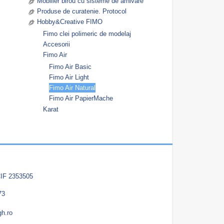
Mobilier birou cu sisteme de arhivare
Produse de curatenie. Protocol
Hobby&Creative FIMO
Fimo clei polimeric de modelaj
Accesorii
Fimo Air
Fimo Air Basic
Fimo Air Light
Fimo Air Natural
Fimo Air PapierMache
Karat
IF 2353505
73
gh.ro