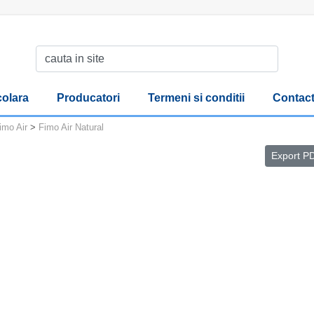
olara
Producatori
Termeni si conditii
Contac
imo Air
>
Fimo Air Natural
Export P