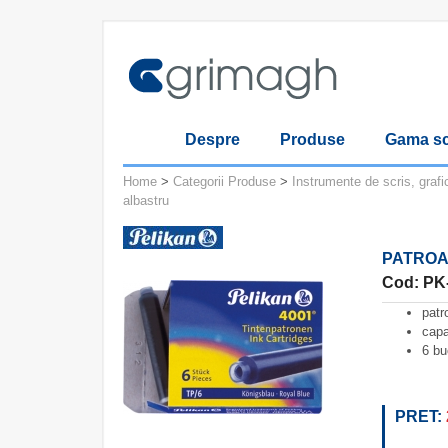
Despre
Produse
Gama sc
Home
>
Categorii Produse
>
Instrumente de scris, grafi
albastru
PATROA
Cod: PK
patr
capa
6 bu
PRET: