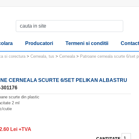
olara
Producatori
Termeni si conditii
Contac
ca si corectura
>
Cerneala, tus
>
Cerneala
>
Patroane cerneala scurte 6/set p
NE CERNEALA SCURTE 6/SET PELIKAN ALBASTRU
-301176
oane scurte din plastic
citate 2 ml
c/cutie
2.60 Lei +TVA
CANTITATE